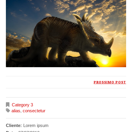
PROSSIMO POST
Category 3
alias
,
consectetur
Cliente:
Lorem ipsum