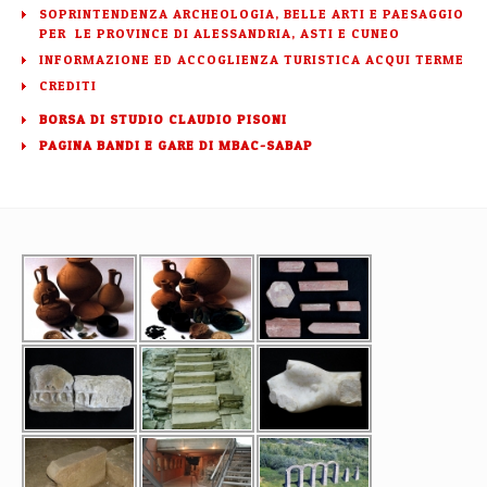
SOPRINTENDENZA ARCHEOLOGIA, BELLE ARTI E PAESAGGIO
PER LE PROVINCE DI ALESSANDRIA, ASTI E CUNEO
INFORMAZIONE ED ACCOGLIENZA TURISTICA ACQUI TERME
CREDITI
BORSA DI STUDIO CLAUDIO PISONI
PAGINA BANDI E GARE DI MBAC-SABAP