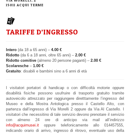
VIA MORELLI, 2
15011 ACQUI TERME
TARIFFE D’INGRESSO
Intero
(da 18 a 65 anni) –
4.00 €
Ridotto
(da 6 a 18 anni, oltre 65 anni) –
2.00 €
Ridotto comitive
(almeno 20 persone paganti) –
2.00 €
Scolaresche
–
1.00 €
Gratuito
: disabili e bambini sino a 6 anni di età
I visitatori portatori di handicap o con difficoltà motorie oppure
disabilità fisiche possono usufruire di trasporto gratuito tramite
autoveicolo attrezzato per raggiungere diretttamente l’ingresso del
Museo e della Mostra Antologica presso il Castello Alto, con
partenza dall’ingresso di Via Morelli 2 oppure da Via Al Castello. I
visitatori che necessitino di tale servizio devono prenotare il servizio
con almeno 24 ore di anticipo via mail all’indirizzo
info@acquimusei.it
oppure telefonicamente allo 014457555,
indicando orario di arrivo, ingresso di ritrovo, eventuale uso della